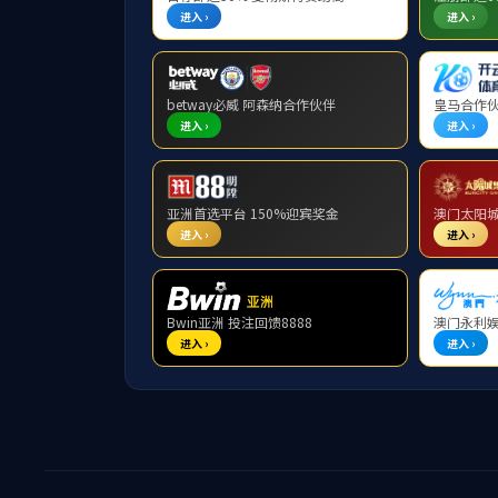
首页
/
学院动态
/
学院新闻
/ 详情
永利yl2