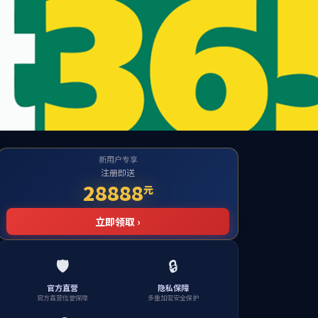
学生管理
招生就业
教学科研