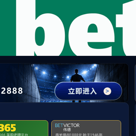
中国·yl23411(永利)集团官网-Officialwebsite
师资队伍
比赛获奖
艺术实践
党建工作