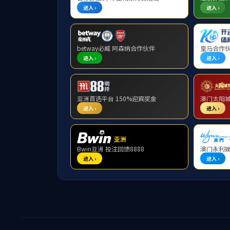
师资队伍
学前教师
舞蹈教师