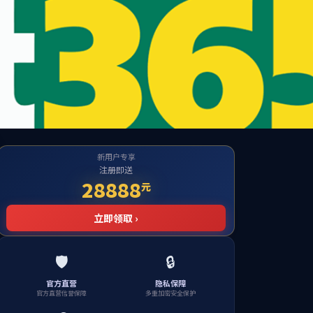
学生管理
招生就业
教学科研