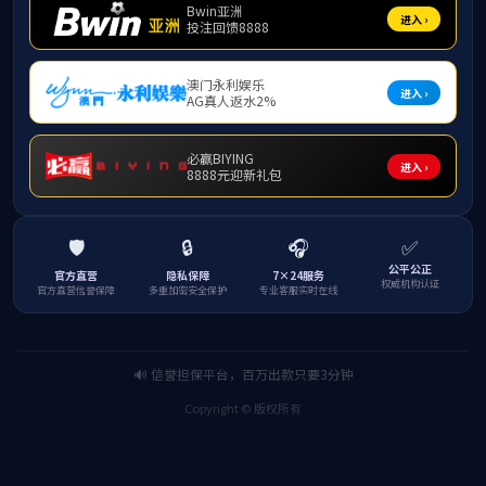
2025年10月15日，永利yl2
旅游区走进校园，为2026届毕业生带
学院副院长林栋婷在开场致辞中表
学们把握机会，在实习中锻炼成长。
宣讲会上，槟榔谷人事部经理杨谋
更让同学们感兴趣的是，现任槟榔谷演
的职场经历。"从校园到景区，从学生
满期待。
在互动环节，同学们踊跃提问，从
答。现场气氛活跃，掌声不断。